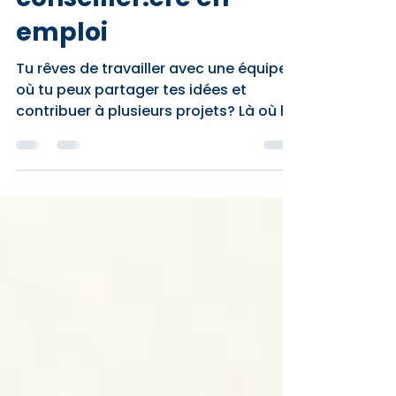
Offre d'emploi :
conseiller.ère en
emploi
Tu rêves de travailler avec une équipe
où tu peux partager tes idées et
contribuer à plusieurs projets? Là où le
plaisir, la créativité et l’humour ont
leurs places? On souhaite te
rencontrer!!! Le Carrefour jeunesse-
emploi Memphrémagog accompagne
la clientèle de 16-35 ans souhaitant
intégrer le marché du travail, effectuer
un retour aux études ou participer à
des projets collectifs. (
www.cjemm.com ) Conseiller en
emploi Ton rôle en tant que