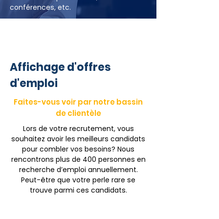
conférences, etc.
En tant qu'employeur, il est important
de favoriser la réussite scolaire de vos
employés et de démontrer votre
ouverture. Adhérez maintenant au
Affichage d'offres
programme
Employeurs engagés pour
la réussite éducative en Estrie
et
d'emploi
bénéficiez des divers avantages
gratuitement.
Faites-vous voir par notre bassin
de clientèle
Une plus grande visibilité
De l'accès à des informations
Lors de votre recrutement, vous
pertinentes
souhaitez avoir les meilleurs candidats
pour combler vos besoins? Nous
Des conférences gratuites
rencontrons plus de 400 personnes en
Une meilleure marque employeur
recherche d’emploi annuellement.
Peut-être que votre perle rare se
Contactez Manon
trouve parmi ces candidats.