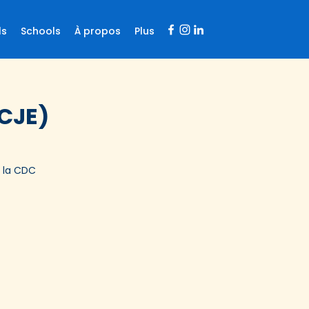
ls
Schools
À propos
Plus
 CJE)
e la CDC