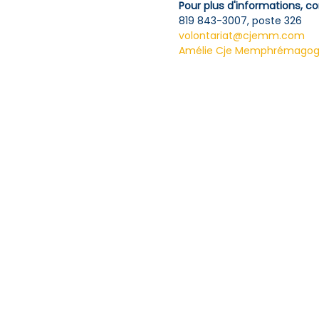
Pour plus d'informations, co
819 843-3007, poste 326
volontariat@cjemm.com
Amélie Cje Memphrémagog 
Ouvert à tous | Inscription o
Cette activité est organisée 
www.cjemm.com/simplique