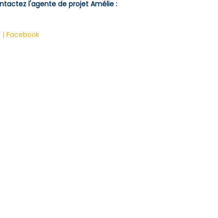
ntactez l'agente de projet Amélie :
| Facebook
bligatoire
dans le cadre du volet volontariat. Pour en savoir plus sur ce typ
r