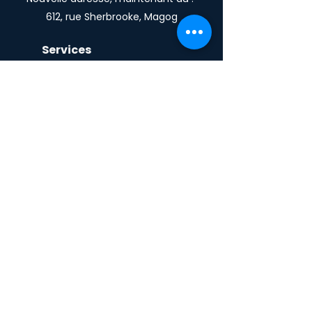
612, rue Sherbrooke, Magog
Services
Emploi
Études
Orientation
Accompagnement
Implication
Établissement en région
Informations