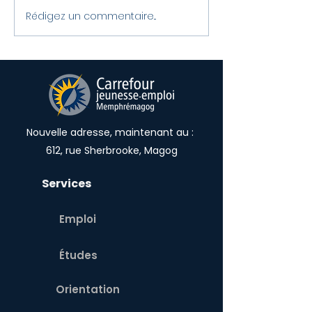
Rédigez un commentaire...
Félicitations aux
LE CJE RECRU
lauréat.e.s locaux du
L’ÉTÉ 2023
Défi OSEntreprendre!
Nouvelle adresse, maintenant au :
612, rue Sherbrooke, Magog
Services
Emploi
Études
Orientation