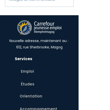
Félicitations aux
LE CJE RECRU
lauréat.e.s locaux du
L’ÉTÉ 2023
Défi OSEntreprendre!
Nouvelle adresse, maintenant au :
612, rue Sherbrooke, Magog
Services
Emploi
Études
Orientation
Accompagnement